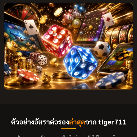
ตัวอย่างอัตราต่อรอง
ล่าสุด
จาก tiger711