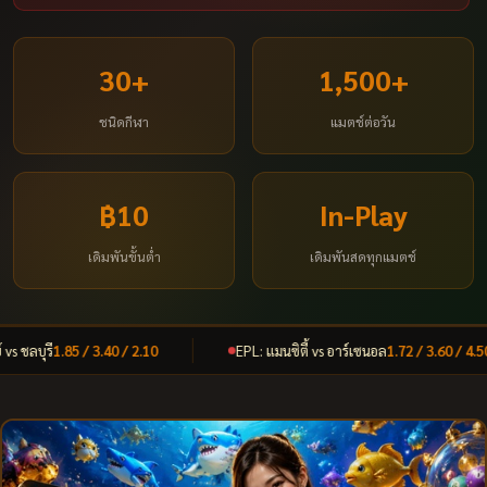
30+
1,500+
ชนิดกีฬา
แมตช์ต่อวัน
฿10
In-Play
เดิมพันขั้นต่ำ
เดิมพันสดทุกแมตช์
vs ชลบุรี
1.85 / 3.40 / 2.10
EPL: แมนซิตี้ vs อาร์เซนอล
1.72 / 3.60 / 4.50