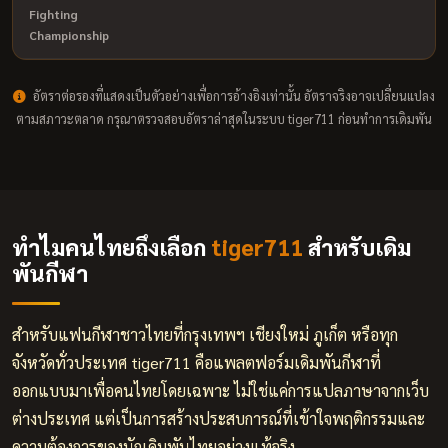
Fighting
Championship
อัตราต่อรองที่แสดงเป็นตัวอย่างเพื่อการอ้างอิงเท่านั้น อัตราจริงอาจเปลี่ยนแปลง
ตามสภาวะตลาด กรุณาตรวจสอบอัตราล่าสุดในระบบ tiger711 ก่อนทำการเดิมพัน
ทำไมคนไทยถึงเลือก
tiger711
สำหรับเดิม
พันกีฬา
สำหรับแฟนกีฬาชาวไทยที่กรุงเทพฯ เชียงใหม่ ภูเก็ต หรือทุก
จังหวัดทั่วประเทศ tiger711 คือแพลตฟอร์มเดิมพันกีฬาที่
ออกแบบมาเพื่อคนไทยโดยเฉพาะ ไม่ใช่แค่การแปลภาษาจากเว็บ
ต่างประเทศ แต่เป็นการสร้างประสบการณ์ที่เข้าใจพฤติกรรมและ
ความต้องการของนักเดิมพันไทยอย่างแท้จริง