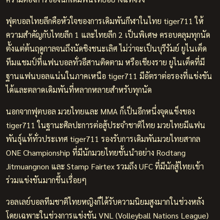
ฟุตบอลไทยลีกคือหัวใจของการเดิมพันกีฬาในไทย tiger711 ให้
ความสำคัญกับไทยลีก 1 และไทยลีก 2 เป็นพิเศษ ครอบคลุมทุกนัด
ตั้งแต่ต้นฤดูกาลจนถึงนัดชิงชนะเลิศ ไม่ว่าจะเป็นบุรีรัมย์ ยูไนเต็ด
ทีมแชมป์ที่แฟนบอลทั่วอีสานติดตาม หรือเชียงราย ยูไนเต็ดที่มี
ฐานแฟนบอลแน่นในภาคเหนือ tiger711 มีอัตราต่อรองที่แข่งขัน
ได้และตลาดเดิมพันที่หลากหลายสำหรับทุกนัด
นอกจากฟุตบอล มวยไทยและ MMA ก็เป็นอีกหนึ่งจุดแข็งของ
tiger711 ในฐานะศิลปะการต่อสู้ประจำชาติไทย มวยไทยมีแฟน
พันธุ์แท้ทั่วประเทศ tiger711 รองรับการเดิมพันมวยไทยสากล
ONE Championship ที่มีนักมวยไทยชั้นนำอย่าง Rodtang
Jitmuangnon และ Stamp Fairtex รวมถึง UFC ที่มีนักสู้ไทยเข้า
ร่วมแข่งขันมากขึ้นเรื่อยๆ
วอลเลย์บอลทีมชาติไทยหญิงก็ได้รับความนิยมสูงมากในช่วงหลัง
โดยเฉพาะในช่วงการแข่งขัน VNL (Volleyball Nations League)