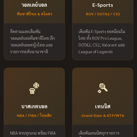
วอลเลย์บอล
E-Sports
ทีมชาติไทย & สโมสร
ROV / DOTA2 / CS2
ติดตามและเดิมพัน
เดิมพัน E-Sports ยอดนิยมใน
วอลเลย์บอลทีมชาติไทย ลีก
ไทย ทั้ง ROV Pro League,
วอลเลย์บอลหญิงไทย และ
DOTA2, CS2, Valorant และ
รายการระดับนานาชาติ
League of Legends
🏀
🎾
บาสเกตบอล
เทนนิส
NBA / FIBA / ไทยลีก
Grand Slam & ATP/WTA
NBA ครบทุกเกม พร้อม FIBA
เดิมพันเทนนิสทุกรายการ