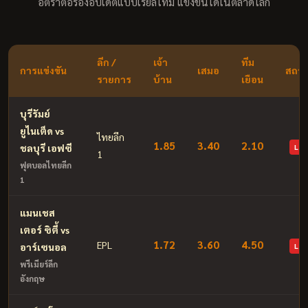
อัตราต่อรองอัปเดตแบบเรียลไทม์ แข่งขันได้ในตลาดโลก
ลีก /
เจ้า
ทีม
การแข่งขัน
เสมอ
สถา
รายการ
บ้าน
เยือน
บุรีรัมย์
ยูไนเต็ด vs
ไทยลีก
1.85
3.40
2.10
ชลบุรี เอฟซี
LIV
1
ฟุตบอลไทยลีก
1
แมนเชส
เตอร์ ซิตี้ vs
1.72
3.60
4.50
EPL
อาร์เซนอล
LIV
พรีเมียร์ลีก
อังกฤษ