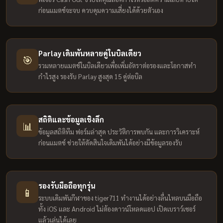
ก่อนแมตช์จะจบ ควบคุมความเสี่ยงได้ด้วยตัวเอง
Parlay เดิมพันหลายคู่ในบิลเดียว
🎯
รวมหลายแมตช์ในบิลเดียวเพื่อเพิ่มอัตราต่อรองและโอกาสทำ
กำไรสูง รองรับ Parlay สูงสุด 15 คู่ต่อบิล
สถิติและข้อมูลเชิงลึก
📊
ข้อมูลสถิติทีม ฟอร์มล่าสุด ประวัติการพบกัน และการวิเคราะห์
ก่อนแมตช์ ช่วยให้ตัดสินใจเดิมพันได้อย่างมีข้อมูลรองรับ
รองรับมือถือทุกรุ่น
📱
ระบบเดิมพันกีฬาของ tiger711 ทำงานได้อย่างลื่นไหลบนมือถือ
ทั้ง iOS และ Android ไม่ต้องดาวน์โหลดแอป เปิดเบราว์เซอร์
แล้วเล่นได้เลย