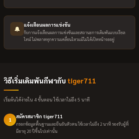
แจ้งเตือนผลการแข่งขัน
🔔
รับการแจ้งเตือนผลการแข่งขันและสถานะการเดิมพันแบบเรียล
ไทม์ ไม่พลาดทุกความเคลื่อนไหวแม้ไม่ได้เปิดหน้าจออยู่
วิธีเริ่มเดิมพันกีฬากับ
tiger711
เริ่มต้นได้ง่ายใน 4 ขั้นตอน ใช้เวลาไม่ถึง 5 นาที
สมัครสมาชิก tiger711
1
กรอกข้อมูลพื้นฐานและยืนยันตัวตน ใช้เวลาไม่ถึง 2 นาที รองรับผู้ที่
มีอายุ 20 ปีขึ้นไปเท่านั้น