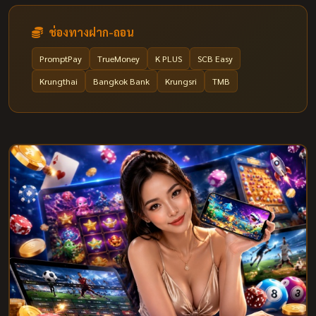
ช่องทางฝาก-ถอน
PromptPay
TrueMoney
K PLUS
SCB Easy
Krungthai
Bangkok Bank
Krungsri
TMB