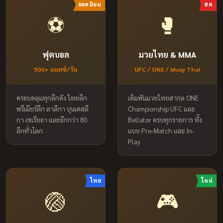
ยอดนิยม
สด
⚽
🥊
ฟุตบอล
มวยไทย & MMA
500+ แมตช์/วัน
UFC / ONE / Muay Thai
ครอบคลุมทุกลีกดัง ไทยลีก
เดิมพันมวยไทยสากล ONE
พรีเมียร์ลีก ลาลีกา บุนเดสลี
Championship UFC และ
กา เซเรียอา และอีกกว่า 80
Bellator ครบทุกรายการ ทั้ง
ลีกทั่วโลก
แบบ Pre-Match และ In-
Play
ไทย
ใหม่
🏐
🎮